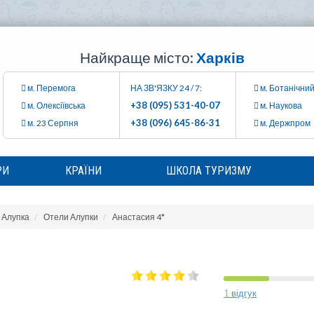
Найкраще місто:
Харків
м. Перемога
НА ЗВ'ЯЗКУ 24 / 7:
м. Ботанічний
+38 (095) 531-40-07
м. Олексіївська
м. Наукова
+38 (096) 645-86-31
м. 23 Серпня
м. Держпром
РИ
КРАЇНИ
ШКОЛА ТУРИЗМУ
Алупка
Отели Алупки
Анастасия 4*
1 відгук