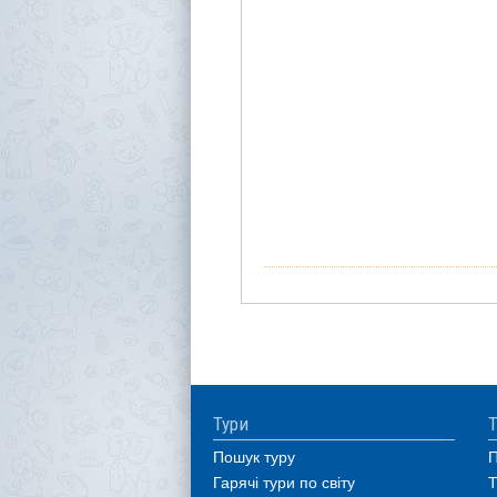
Тури
Т
Пошук туру
П
Гарячі тури по світу
Т