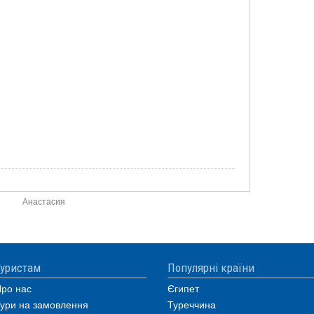
Анастасия
уристам
Популярні країни
ро нас
Єгипет
ури на замовлення
Туреччина