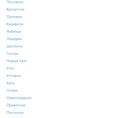
Песчаное
Курортное
Орловка
Кацивели
Рыбачье
Ливадия
Щелкино
Гаспра
Новый Свет
Утес
Угловое
Кача
Олива
Новоотрадное
Приветное
Песочное