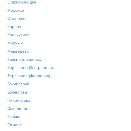
Орджоникидзе
Морское
Оленевка
Кореиз
Кольчугино
Мирный
Медведево
Красноперекопск
Береговое (Кастрополь)
Береговое (Феодосия)
Бахчисарай
Балаклава
Николаевка
Соколиное
Канака
Симеиз