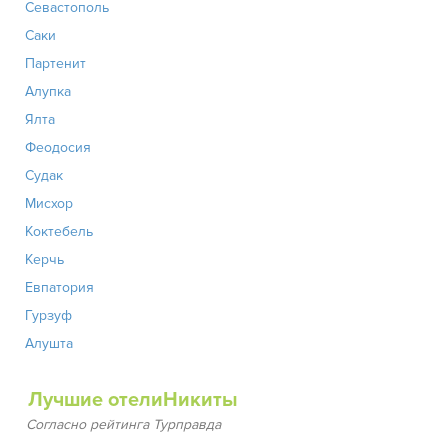
Севастополь
Саки
Партенит
Алупка
Ялта
Феодосия
Судак
Мисхор
Коктебель
Керчь
Евпатория
Гурзуф
Алушта
Лучшие отелиНикиты
Согласно рейтинга Турправда