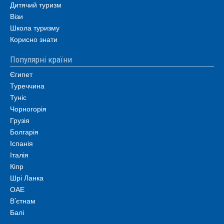
Дитячий туризм
Візи
Школа туризму
Корисно знати
Популярні країни
Єгипет
Туреччина
Туніс
Чорногорія
Грузія
Болгарія
Іспанія
Італія
Кіпр
Шрі Ланка
ОАЕ
В’єтнам
Балі