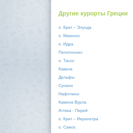
Другие курорты Греции
о. Крит – Элунда
о. Миконос
о. Идра
Пелопоннес
о. Тасос
Кавала
Дельфы
Сунион
Нафплион
Камена Вурла
Аттика - Пирей
о. Крит – Иерапетра
о. Самос