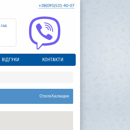
+38(095)531-40-07
 сад
ВІДГУКИ
КОНТАКТИ
ОтелиХалкидик