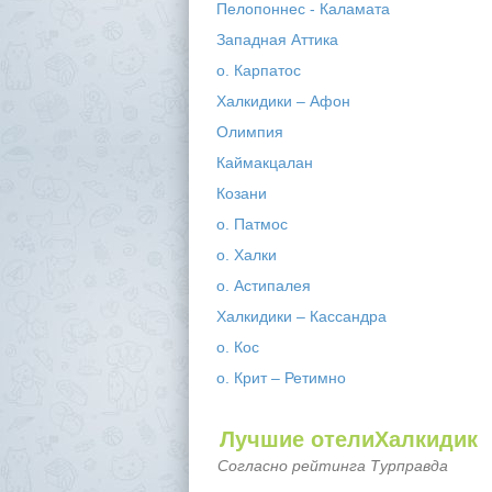
Пелопоннес - Каламата
Западная Аттика
о. Карпатос
Халкидики – Афон
Олимпия
Каймакцалан
Козани
о. Патмос
о. Халки
о. Астипалея
Халкидики – Кассандра
о. Кос
о. Крит – Ретимно
Лучшие отелиХалкидик
Согласно рейтинга Турправда