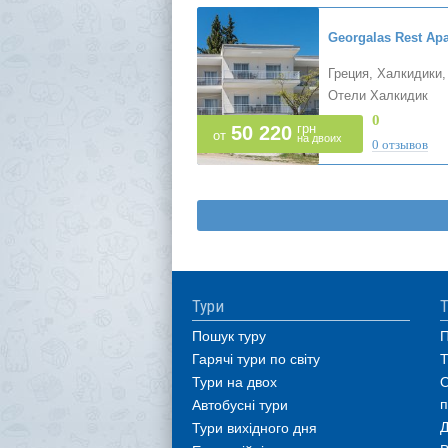
Греция, Халкидики,
Отели Халкидик
0
грн
50 220
от
на двоих
0 отзывов
Тури
Т
Пошук туру
П
Гарячі тури по світу
Т
Тури на двох
О
п
Автобусні тури
Д
Тури вихідного дня