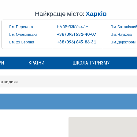
Найкраще місто:
Харків
м. Перемога
НА ЗВ'ЯЗКУ 24 / 7:
м. Ботанічний
+38 (095) 531-40-07
м. Олексіївська
м. Наукова
+38 (096) 645-86-31
м. 23 Серпня
м. Держпром
РИ
КРАЇНИ
ШКОЛА ТУРИЗМУ
алкидики