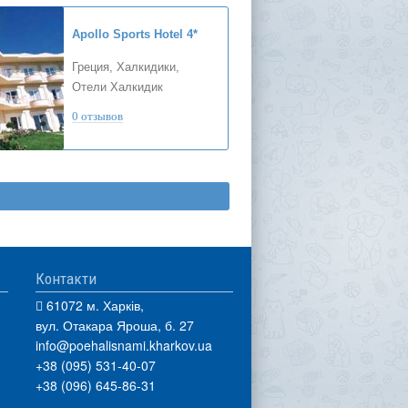
Apollo Sports Hotel
4*
Греция, Халкидики,
Отели Халкидик
0 отзывов
Контакти
61072 м. Харків,
вул. Отакара Яроша, б. 27
info@poehalisnami.kharkov.ua
+38 (095) 531-40-07
+38 (096) 645-86-31