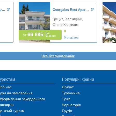
Georgalas Rest Apartments
3*
Georgalas Rest Apartments
3*
Греция, Халкидики,
Отели Халкидик
0
грн
66 695
от
на двоих
0 отзывов
Все отелиХалкидик
уристам
Популярні країни
ро нас
Єгипет
ури на замовлення
Туреччина
формлення закордонного
Туніс
аспорта
Чорногорія
итячий туризм
Грузія