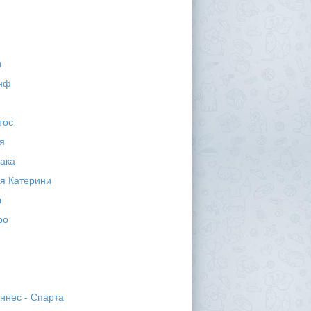
и
инф
тос
я
ака
я Катерини
ы
ро
ннес - Спарта