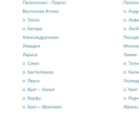
Пелопоннес - Пиргос
Пелопо
Восточная Аттика
о. Андр
о. Тинос
о. Леф
о. Китира
о. Лесб
Александруполис
Писоде
Левадия
Месоло
Лариса
Ламия
о. Сими
о. Тило
о. Кастелоризо
о. Кал
о. Лерос
Халкид
о. Крит – Ханья
о. Крит
о. Корфу
о. Родо
о. Крит – Ираклион
Афины