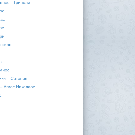
ннес - Триполи
ос
кас
ос
ри
нгион
с
имнос
ики – Ситония
 – Агиос Николаос
с