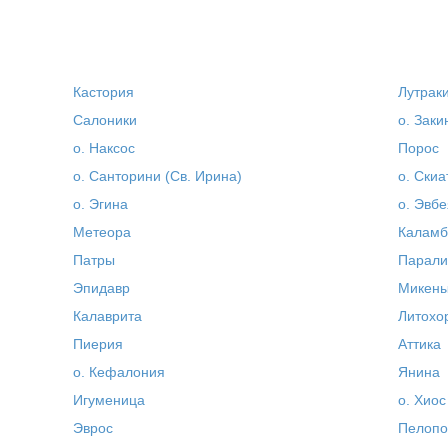
Кастория
Лутрак
Салоники
о. Зак
о. Наксос
Порос
о. Санторини (Св. Ирина)
о. Скиа
о. Эгина
о. Эвбе
Метеора
Каламб
Патры
Парали
Эпидавр
Микен
Калаврита
Литохо
Пиерия
Аттика
о. Кефалония
Янина
Игуменица
о. Хиос
Эврос
Пелопо