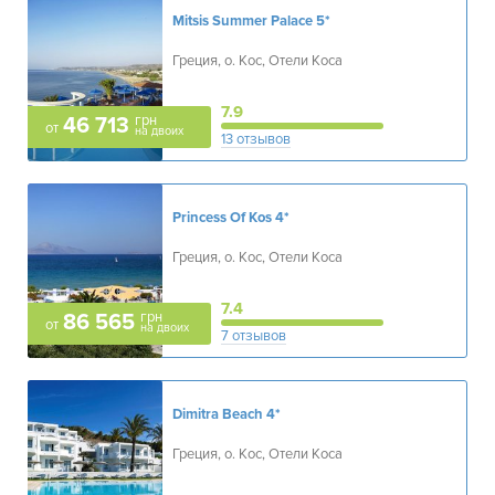
Mitsis Summer Palace
5*
Греция, о. Кос, Отели Коса
7.9
грн
46 713
от
на двоих
13 отзывов
Princess Of Kos
4*
Греция, о. Кос, Отели Коса
7.4
грн
86 565
от
на двоих
7 отзывов
Dimitra Beach
4*
Греция, о. Кос, Отели Коса