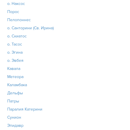
о. Наксос
Порос
Пелопоннес
о. Санторини (Св. Ирина)
о. Скиатос
о. Тасос
о. Эгина
о. Эвбея
Кавала
Метеора
Каламбака
Дельфы
Патры
Паралия Катерини
Сунион
Эпидавр