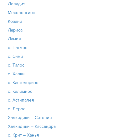
Левадия
Месолонгион
Козани
Лариса
Ламия
о. Патмос
о. Сими
о. Тилос
о. Халки
о. Кастелоризо
о. Калимнос
о. Астипалея
о. Лерос
Халкидики – Ситония
Халкидики – Кассандра
о. Крит – Ханья