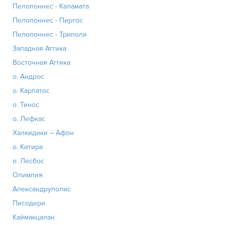
Пелопоннес - Каламата
Пелопоннес - Пиргос
Пелопоннес - Триполи
Западная Аттика
Восточная Аттика
о. Андрос
о. Карпатос
о. Тинос
о. Лефкас
Халкидики – Афон
о. Китира
о. Лесбос
Олимпия
Александруполис
Писодери
Каймакцалан