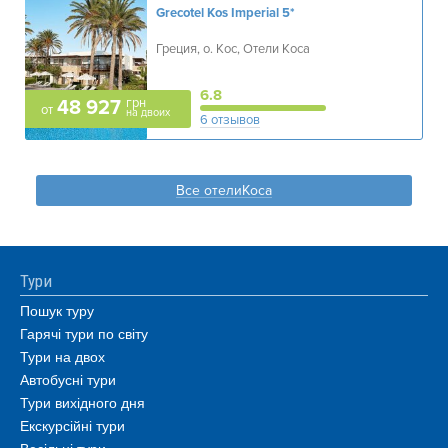
Grecotel Kos Imperial
5*
Греция, о. Кос, Отели Коса
6.8
грн
48 927
от
на двоих
6 отзывов
Все отелиКоса
Тури
Пошук туру
Гарячі тури по світу
Тури на двох
Автобусні тури
Тури вихідного дня
Екскурсійні тури