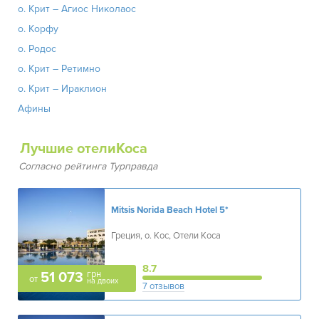
о. Крит – Агиос Николаос
о. Корфу
о. Родос
о. Крит – Ретимно
о. Крит – Ираклион
Афины
Лучшие отелиКоса
Согласно рейтинга Турправда
Mitsis Norida Beach Hotel
5*
Греция, о. Кос, Отели Коса
8.7
грн
51 073
от
на двоих
7 отзывов