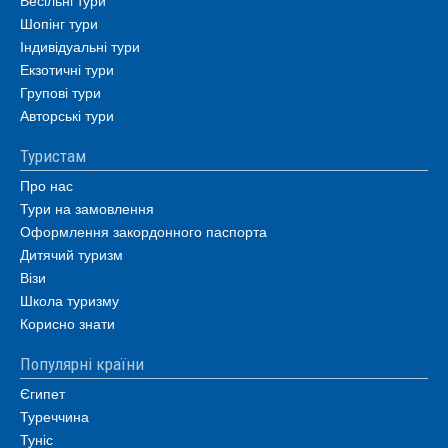
Весільні тури
Шопінг тури
Індивідуальні тури
Екзотичні тури
Групові тури
Авторські тури
Туристам
Про нас
Тури на замовлення
Оформлення закордонного паспорта
Дитячий туризм
Візи
Школа туризму
Корисно знати
Популярні країни
Єгипет
Туреччина
Туніс