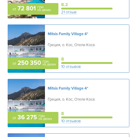
8.2
грн
72 801
от
на двоих
21 отзыв
Mitsis Family Village
4*
Греция, о. Кос, Отели Коса
8
грн
250 350
от
на двоих
10 отзывов
Mitsis Family Village
4*
Греция, о. Кос, Отели Коса
8
грн
36 275
от
на двоих
10 отзывов