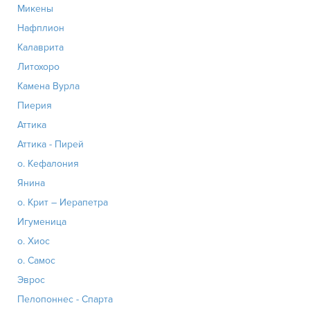
Микены
Нафплион
Калаврита
Литохоро
Камена Вурла
Пиерия
Аттика
Аттика - Пирей
о. Кефалония
Янина
о. Крит – Иерапетра
Игуменица
о. Хиос
о. Самос
Эврос
Пелопоннес - Спарта