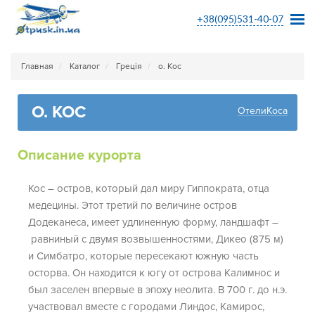
+38(095)531-40-07
Главная
Каталог
Греція
о. Кос
О. КОС
ОтелиКоса
Описание курорта
Кос – остров, который дал миру Гиппократа, отца
медецины. Этот третий по величине остров
Додеканеса, имеет удлиненную форму, ландшафт –
равниный с двумя возвышенностями, Дикео (875 м)
и Симбатро, которые пересекают южную часть
осторва. Он находится к югу от острова Калимнос и
был заселен впервые в эпоху неолита. В 700 г. до н.э.
участвовал вместе с городами Линдос, Камирос,