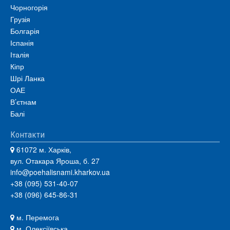
Чорногорія
Грузія
Болгарія
Іспанія
Італія
Кіпр
Шрі Ланка
ОАЕ
В’єтнам
Балі
Контакти
61072 м. Харків,
вул. Отакара Яроша, б. 27
info@poehalisnami.kharkov.ua
+38 (095) 531-40-07
+38 (096) 645-86-31
м. Перемога
м. Олексіївська