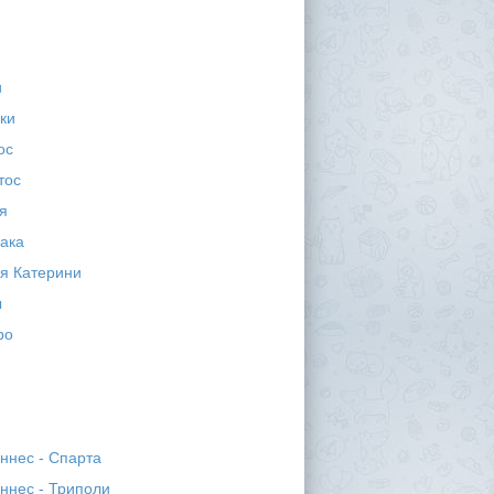
и
ки
ос
тос
я
ака
я Катерини
ы
ро
ннес - Спарта
ннес - Триполи