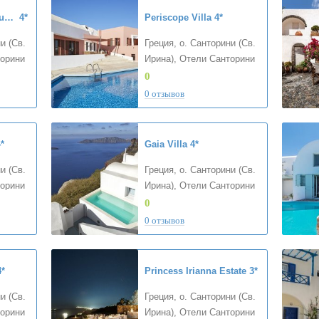
La Maltese Oia Luxury Suites
4*
Periscope Villa
4*
и (Св.
Греция, о. Санторини (Св.
торини
Ирина), Отели Санторини
0
0 отзывов
*
Gaia Villa
4*
и (Св.
Греция, о. Санторини (Св.
торини
Ирина), Отели Санторини
0
0 отзывов
4*
Princess Irianna Estate
3*
и (Св.
Греция, о. Санторини (Св.
торини
Ирина), Отели Санторини