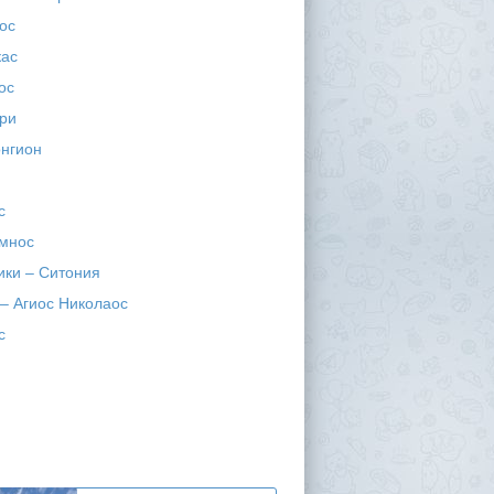
ос
кас
ос
ри
нгион
с
имнос
ики – Ситония
 – Агиос Николаос
с