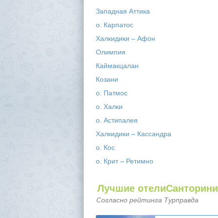
Западная Аттика
о. Карпатос
Халкидики – Афон
Олимпия
Каймакцалан
Козани
о. Патмос
о. Халки
о. Астипалея
Халкидики – Кассандра
о. Кос
о. Крит – Ретимно
Лучшие отелиСанторини
Согласно рейтинга Турправда