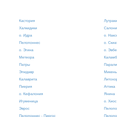
Кастория
Лутрак
Халкидики
Салони
о. Идра
о. Накс
Пелопоннес
о. Скиа
о. Эгина
о. Эвбе
Метеора
Каламб
Патры
Парали
Эпидавр
Микен
Калаврита
Литохо
Пиерия
Аттика
о. Кефалония
Янина
Игуменица
о. Хиос
Эврос
Пелопо
Пелопоннес - Пиргос
Пелопо