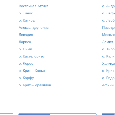
Восточная Аттика
о. Андр
о. Тинос
о. Леф
о. Китира
о. Лесб
Александруполис
Писоде
Левадия
Месоло
Лариса
Ламия
о. Сими
о. Тило
о. Кастелоризо
о. Кал
о. Лерос
Халкид
о. Крит – Ханья
о. Крит
о. Корфу
о. Родо
о. Крит – Ираклион
Афины