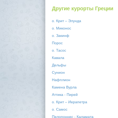
Другие курорты Греции
о. Крит – Элунда
о. Миконос
о. Закинф
Порос
о. Тасос
Кавала
Дельфы
Сунион
Нафплион
Камена Вурла
Аттика - Пирей
о. Крит – Иерапетра
о. Самос
Пелопоннес - Каламата