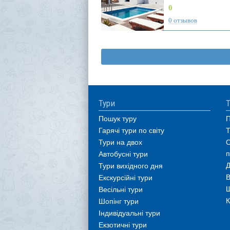
0
0 отзывов
Тури
Т
Пошук туру
П
Гарячі тури по світу
Т
Тури на двох
О
п
Автобусні тури
Д
Тури вихідного дня
В
Екскурсійні тури
Ш
Весільні тури
К
Шопінг тури
Індивідуальні тури
Екзотичні тури