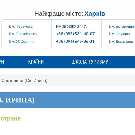
Найкраще місто:
Харків
м. Перемога
НА ЗВ'ЯЗКУ 24 / 7:
м. Ботанічний
+38 (095) 531-40-07
м. Олексіївська
м. Наукова
+38 (096) 645-86-31
м. 23 Серпня
м. Держпром
РИ
КРАЇНИ
ШКОЛА ТУРИЗМУ
. Санторини (Св. Ирина)
. ИРИНА)
стране