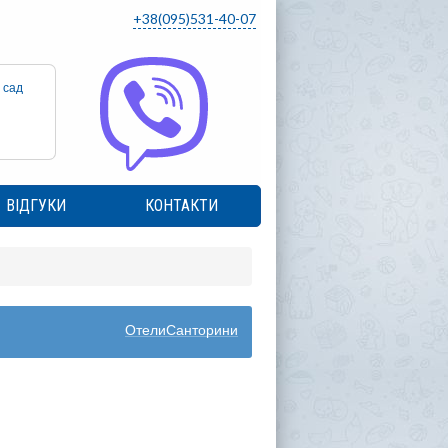
+38(095)531-40-07
 сад
ВІДГУКИ
КОНТАКТИ
ОтелиСанторини