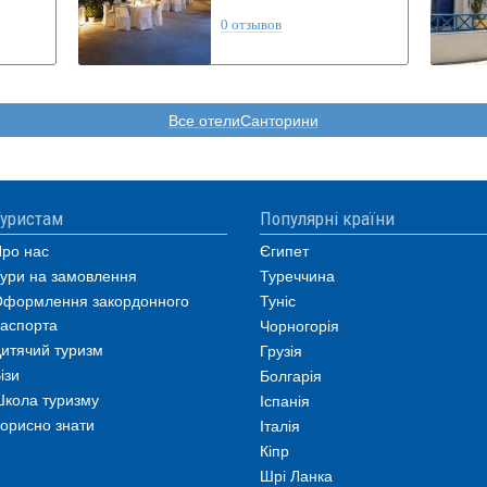
0 отзывов
Все отелиСанторини
уристам
Популярні країни
ро нас
Єгипет
ури на замовлення
Туреччина
формлення закордонного
Туніс
аспорта
Чорногорія
итячий туризм
Грузія
ізи
Болгарія
кола туризму
Іспанія
орисно знати
Італія
Кіпр
Шрі Ланка