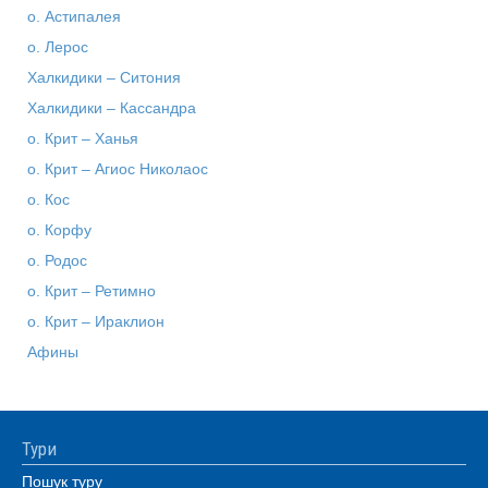
о. Астипалея
о. Лерос
Халкидики – Ситония
Халкидики – Кассандра
о. Крит – Ханья
о. Крит – Агиос Николаос
о. Кос
о. Корфу
о. Родос
о. Крит – Ретимно
о. Крит – Ираклион
Афины
Тури
Пошук туру