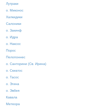
Лутраки
о. Миконос
Халкидики
Салоники
о. Закинф
о. Идра
о. Наксос
Порос
Пелопоннес
о. Санторини (Св. Ирина)
о. Скиатос
о. Тасос
о. Эгина
о. Эвбея
Кавала
Метеора