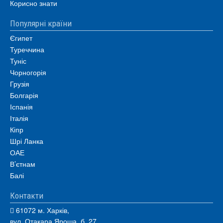
Корисно знати
Популярні країни
Єгипет
Туреччина
Туніс
Чорногорія
Грузія
Болгарія
Іспанія
Італія
Кіпр
Шрі Ланка
ОАЕ
В’єтнам
Балі
Контакти
61072 м. Харків,
вул. Отакара Яроша, б. 27