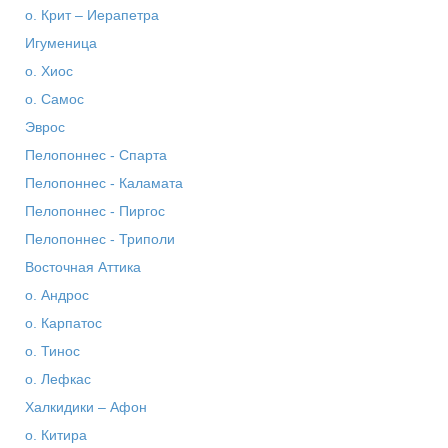
о. Крит – Иерапетра
Игуменица
о. Хиос
о. Самос
Эврос
Пелопоннес - Спарта
Пелопоннес - Каламата
Пелопоннес - Пиргос
Пелопоннес - Триполи
Восточная Аттика
о. Андрос
о. Карпатос
о. Тинос
о. Лефкас
Халкидики – Афон
о. Китира