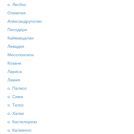
о. Лесбос
Олимпия
Александруполис
Писодери
Каймакцалан
Левадия
Месолонгион
Козани
Лариса
Ламия
о. Патмос
о. Сими
о. Тилос
о. Халки
о. Кастелоризо
о. Калимнос