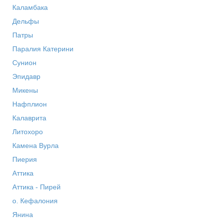
Каламбака
Дельфы
Патры
Паралия Катерини
Сунион
Эпидавр
Микены
Нафплион
Калаврита
Литохоро
Камена Вурла
Пиерия
Аттика
Аттика - Пирей
о. Кефалония
Янина