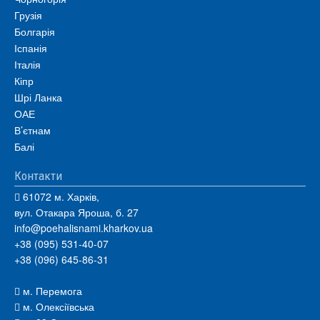
Грузія
Болгарія
Іспанія
Італія
Кіпр
Шрі Ланка
ОАЕ
В’єтнам
Балі
Контакти
61072 м. Харків,
вул. Отакара Яроша, б. 27
info@poehalisnami.kharkov.ua
+38 (095) 531-40-07
+38 (096) 645-86-31
м. Перемога
м. Олексіївська