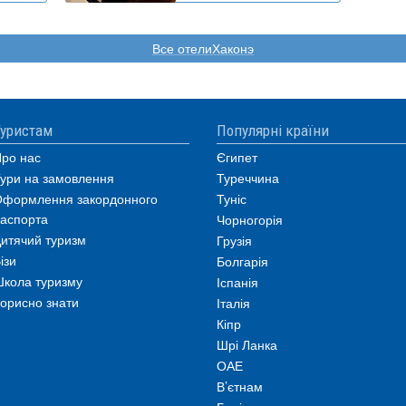
Все отелиХаконэ
уристам
Популярні країни
ро нас
Єгипет
ури на замовлення
Туреччина
формлення закордонного
Туніс
аспорта
Чорногорія
итячий туризм
Грузія
ізи
Болгарія
кола туризму
Іспанія
орисно знати
Італія
Кіпр
Шрі Ланка
ОАЕ
В’єтнам