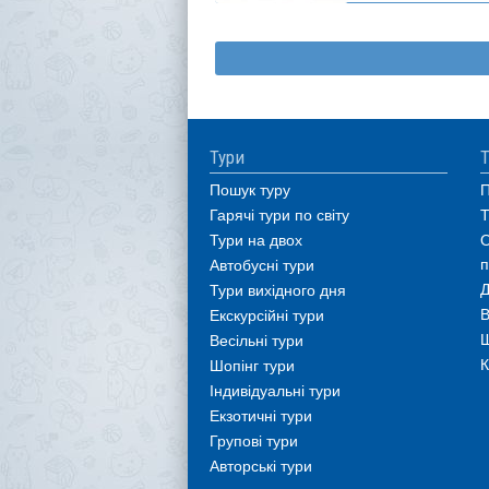
Тури
Т
Пошук туру
П
Гарячі тури по світу
Т
Тури на двох
О
п
Автобусні тури
Д
Тури вихідного дня
В
Екскурсійні тури
Ш
Весільні тури
К
Шопінг тури
Індивідуальні тури
Екзотичні тури
Групові тури
Авторські тури