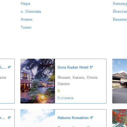
Нара
Камаку
о. Окинава
Йокога
Атами
Вакаям
Токио
The Prince Hakone Lake Ashinoko
4*
Gora Kadan Hotel
5*
тели
Япония, Хаконэ, Отели
Хаконэ
0
0 отзывов
Hakone Sengokuhara Prince Hotel
4*
Hakone Kowakien
4*