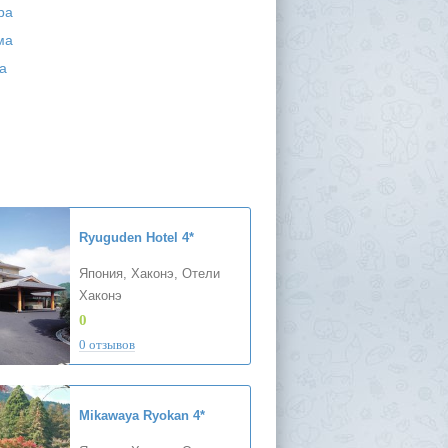
ра
ма
а
Ryuguden Hotel
4*
Япония, Хаконэ, Отели
Хаконэ
0
0 отзывов
Mikawaya Ryokan
4*