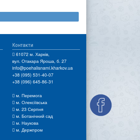
Контакти
61072 м. Харків,
вул. Отакара Яроша, б. 27
info@poehalisnami.kharkov.ua
+38 (095) 531-40-07
+38 (096) 645-86-31
м. Перемога
м. Олексіївська
м. 23 Серпня
м. Ботанічний сад
м. Наукова
м. Держпром