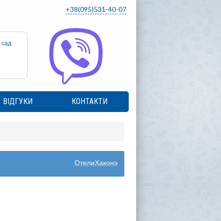
+38(095)531-40-07
 сад
ВІДГУКИ
КОНТАКТИ
ОтелиХаконэ