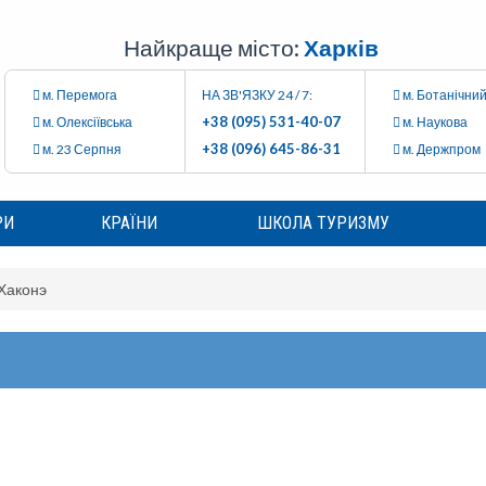
Найкраще місто:
Харків
м. Перемога
НА ЗВ'ЯЗКУ 24 / 7:
м. Ботанічний
+38 (095) 531-40-07
м. Олексіївська
м. Наукова
+38 (096) 645-86-31
м. 23 Серпня
м. Держпром
РИ
КРАЇНИ
ШКОЛА ТУРИЗМУ
Хаконэ