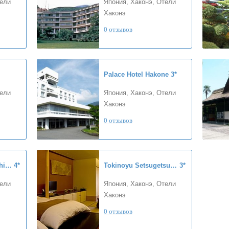
тели
Япония, Хаконэ, Отели
Хаконэ
0 отзывов
Palace Hotel Hakone
3*
тели
Япония, Хаконэ, Отели
Хаконэ
0 отзывов
Takuminoyado Yoshimatsu
4*
Tokinoyu Setsugetsuka
3*
тели
Япония, Хаконэ, Отели
Хаконэ
0 отзывов