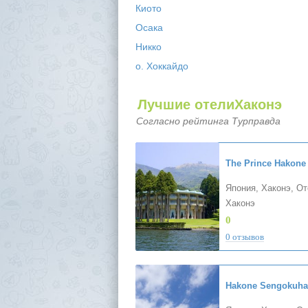
Киото
Осака
Никко
о. Хоккайдо
Лучшие отелиХаконэ
Согласно рейтинга Турправда
Япония, Хаконэ, О
Хаконэ
0
0 отзывов