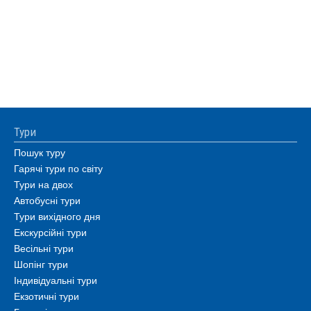
Тури
Пошук туру
Гарячі тури по світу
Тури на двох
Автобусні тури
Тури вихідного дня
Екскурсійні тури
Весільні тури
Шопінг тури
Індивідуальні тури
Екзотичні тури