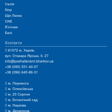
Італія
Кіпр
Шрі Ланка
ОАЕ
В’єтнам
Балі
Контакти
61072 м. Харків,
вул. Отакара Яроша, б. 27
info@poehalisnami.kharkov.ua
+38 (095) 531-40-07
+38 (096) 645-86-31
м. Перемога
м. Олексіївська
м. 23 Серпня
м. Ботанічний сад
м. Наукова
м. Держпром