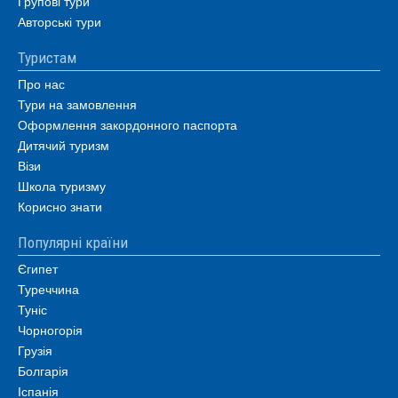
Групові тури
Авторські тури
Туристам
Про нас
Тури на замовлення
Оформлення закордонного паспорта
Дитячий туризм
Візи
Школа туризму
Корисно знати
Популярні країни
Єгипет
Туреччина
Туніс
Чорногорія
Грузія
Болгарія
Іспанія