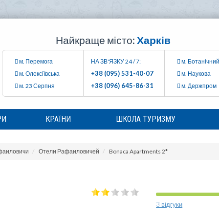
Найкраще місто:
Харків
м. Перемога
НА ЗВ'ЯЗКУ 24 / 7:
м. Ботанічний
+38 (095) 531-40-07
м. Олексіївська
м. Наукова
+38 (096) 645-86-31
м. 23 Серпня
м. Держпром
РИ
КРАЇНИ
ШКОЛА ТУРИЗМУ
фаиловичи
Отели Рафаиловичей
Bonaca Apartments 2*
3 відгуки