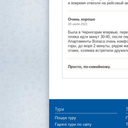
Тури
Т
Пошук туру
П
Гарячі тури по світу
Т