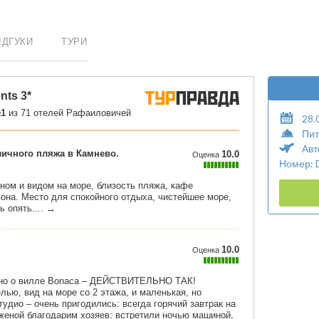
ІДГУКИ
ТУРИ
28.
Пит
Авт
Номер: 