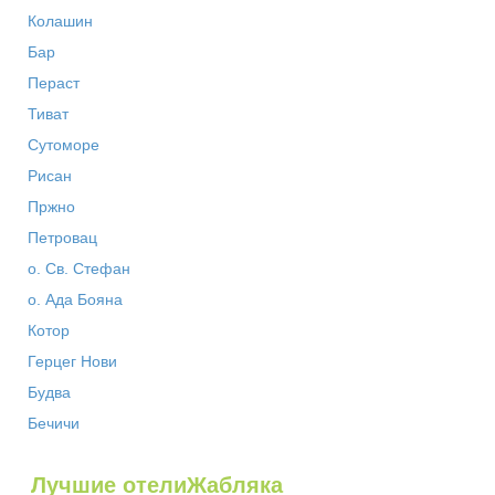
Колашин
Бар
Пераст
Тиват
Сутоморе
Рисан
Пржно
Петровац
о. Св. Стефан
о. Ада Бояна
Котор
Герцег Нови
Будва
Бечичи
Лучшие отелиЖабляка