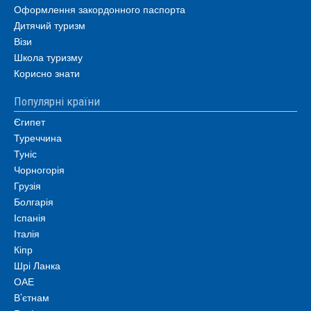
Оформлення закордонного паспорта
Дитячий туризм
Візи
Школа туризму
Корисно знати
Популярні країни
Єгипет
Туреччина
Туніс
Чорногорія
Грузія
Болгарія
Іспанія
Італія
Кіпр
Шрі Ланка
ОАЕ
В’єтнам