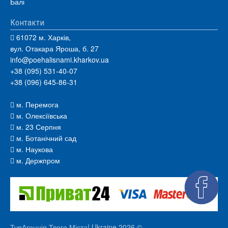
Балі
Контакти
61072 м. Харків,
вул. Отакара Яроша, б. 27
info@poehalisnami.kharkov.ua
+38 (095) 531-40-07
+38 (096) 645-86-31
м. Перемога
м. Олексіївська
м. 23 Серпня
м. Ботанічний сад
м. Наукова
м. Держпром
ТурАгенція Твого Міста! Ukraine 2026 ©