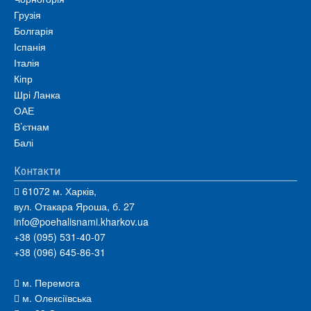
Грузія
Болгарія
Іспанія
Італія
Кіпр
Шрі Ланка
ОАЕ
В’єтнам
Балі
Контакти
61072 м. Харків,
вул. Отакара Яроша, б. 27
info@poehalisnami.kharkov.ua
+38 (095) 531-40-07
+38 (096) 645-86-31
м. Перемога
м. Олексіївська