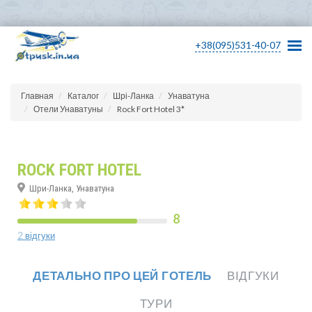
+38(095)531-40-07
Главная
Каталог
Шрі-Ланка
Унаватуна
Отели Унаватуны
Rock Fort Hotel 3*
ROCK FORT HOTEL
Шри-Ланка, Унаватуна
8
2 відгуки
ДЕТАЛЬНО ПРО ЦЕЙ ГОТЕЛЬ
ВІДГУКИ
ТУРИ