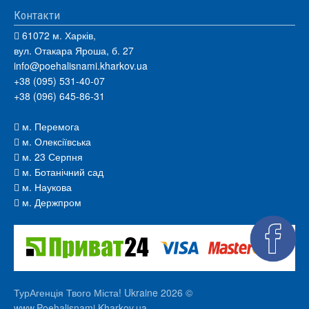
Контакти
61072 м. Харків,
вул. Отакара Яроша, б. 27
info@poehalisnami.kharkov.ua
+38 (095) 531-40-07
+38 (096) 645-86-31
м. Перемога
м. Олексіївська
м. 23 Серпня
м. Ботанічний сад
м. Наукова
м. Держпром
ТурАгенція Твого Міста! Ukraine 2026 ©
www.Poehalisnami.Kharkov.ua