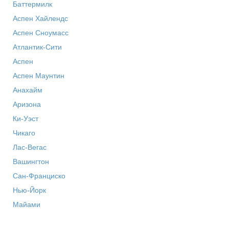
Баттермилк
Аспен Хайлендс
Аспен Сноумасс
Атлантик-Сити
Аспен
Аспен Маунтин
Анахайм
Аризона
Ки-Уэст
Чикаго
Лас-Вегас
Вашингтон
Сан-Франциско
Нью-Йорк
Майами