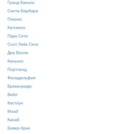
Гранд Каньон
Санта-Барбара
Поконо
Катскилл
Парк Сити
Солт Лейк Сити
Диа Вэлли
Каньонс
Портленд
Филадельфия
Брекенридж
Вейл
Кистоун
Моаб
Канаб
Бивер-Крик