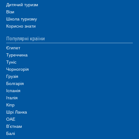
Дитячий туризм
Візи
Школа туризму
Корисно знати
Популярні країни
Єгипет
Туреччина
Туніс
Чорногорія
Грузія
Болгарія
Іспанія
Італія
Кіпр
Шрі Ланка
ОАЕ
В’єтнам
Балі