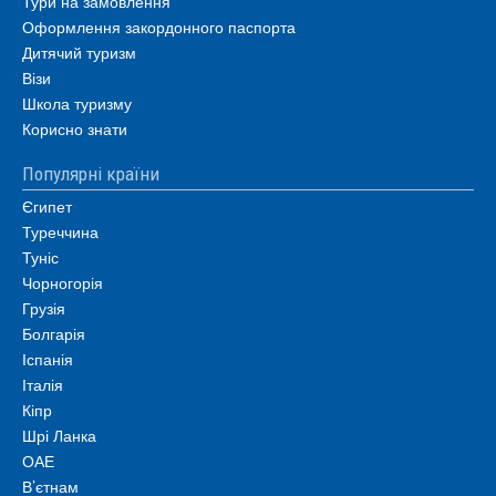
Тури на замовлення
Оформлення закордонного паспорта
Дитячий туризм
Візи
Школа туризму
Корисно знати
Популярні країни
Єгипет
Туреччина
Туніс
Чорногорія
Грузія
Болгарія
Іспанія
Італія
Кіпр
Шрі Ланка
ОАЕ
В’єтнам