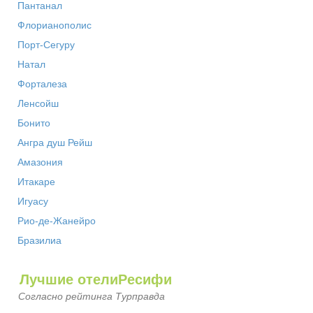
Пантанал
Флорианополис
Порт-Сегуру
Натал
Форталеза
Ленсойш
Бонито
Ангра душ Рейш
Амазония
Итакаре
Игуасу
Рио-де-Жанейро
Бразилиа
Лучшие отелиРесифи
Согласно рейтинга Турправда