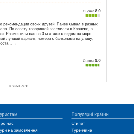
Kristel Park
уристам
Популярні країни
ро нас
Єгипет
ури на замовлення
Туреччина