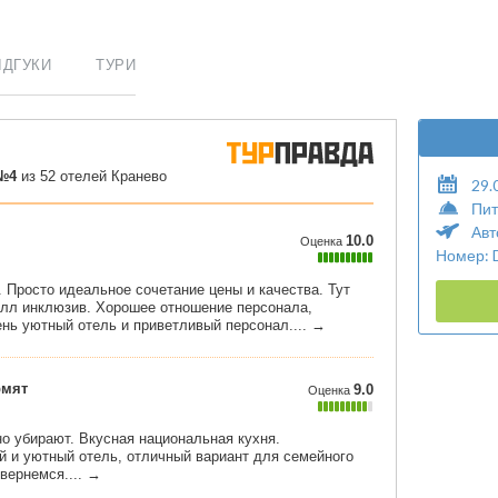
ІДГУКИ
ТУРИ
29.
Пит
Авт
Номер: 