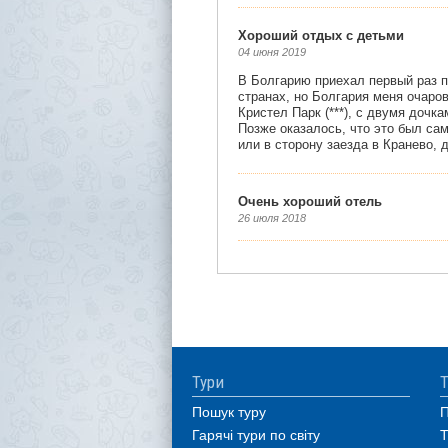
Тури
Т
Пошук туру
П
Гарячі тури по світу
Т