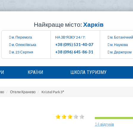
Найкраще місто:
Харків
м. Перемога
НА ЗВ'ЯЗКУ 24 / 7:
м. Ботанічний
+38 (095) 531-40-07
м. Олексіївська
м. Наукова
+38 (096) 645-86-31
м. 23 Серпня
м. Держпром
РИ
КРАЇНИ
ШКОЛА ТУРИЗМУ
во
Отели Кранево
Kristel Park 3*
14 відгуків