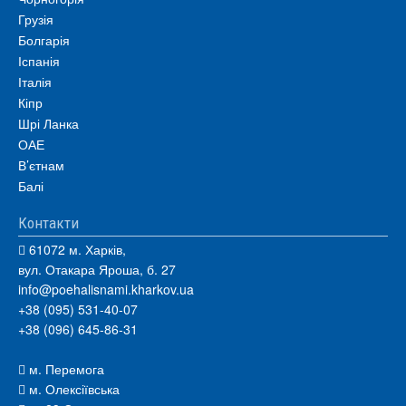
Грузія
Болгарія
Іспанія
Італія
Кіпр
Шрі Ланка
ОАЕ
В’єтнам
Балі
Контакти
61072 м. Харків,
вул. Отакара Яроша, б. 27
info@poehalisnami.kharkov.ua
+38 (095) 531-40-07
+38 (096) 645-86-31
м. Перемога
м. Олексіївська