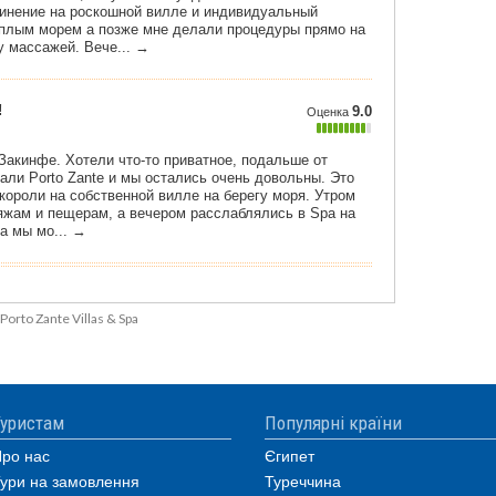
Porto Zante Villas & Spa
уристам
Популярні країни
ро нас
Єгипет
ури на замовлення
Туреччина