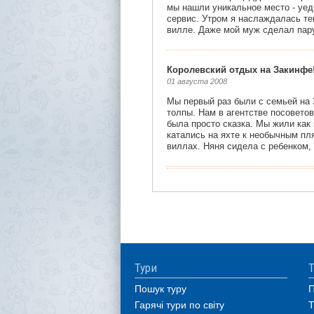
Тури
Т
Пошук туру
П
Гарячі тури по світу
Т