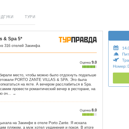
ІДГУКИ
ТУРИ
14.
Пит
Тра
Номер: D