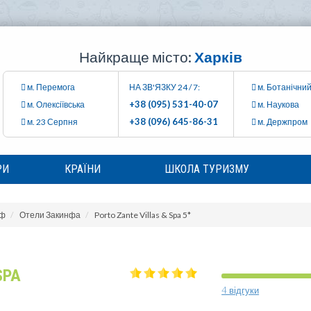
Найкраще місто:
Харків
м. Перемога
НА ЗВ'ЯЗКУ 24 / 7:
м. Ботанічний
+38 (095) 531-40-07
м. Олексіївська
м. Наукова
+38 (096) 645-86-31
м. 23 Серпня
м. Держпром
РИ
КРАЇНИ
ШКОЛА ТУРИЗМУ
нф
Отели Закинфа
Porto Zante Villas & Spa 5*
SPA
4 відгуки