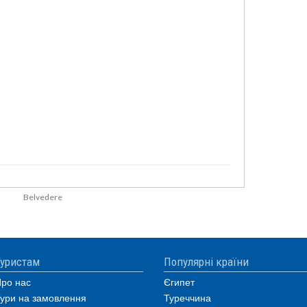
Belvedere
уристам
Популярні країни
ро нас
Єгипет
ури на замовлення
Туреччина