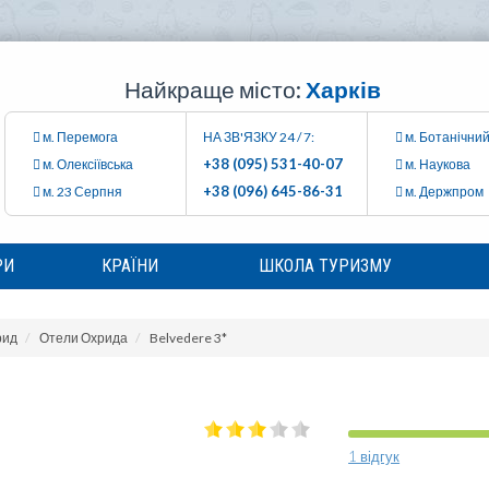
Найкраще місто:
Харків
м. Перемога
НА ЗВ'ЯЗКУ 24 / 7:
м. Ботанічний
+38 (095) 531-40-07
м. Олексіївська
м. Наукова
+38 (096) 645-86-31
м. 23 Серпня
м. Держпром
РИ
КРАЇНИ
ШКОЛА ТУРИЗМУ
рид
Отели Охрида
Belvedere 3*
1 відгук