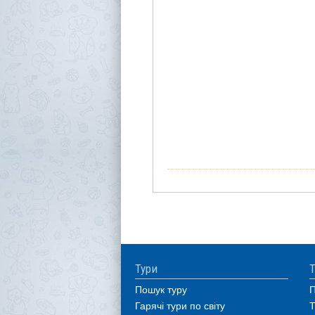
Тури
Т
Пошук туру
П
Гарячі тури по світу
Т