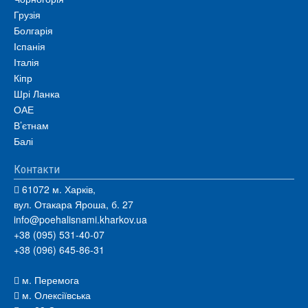
Грузія
Болгарія
Іспанія
Італія
Кіпр
Шрі Ланка
ОАЕ
В’єтнам
Балі
Контакти
61072 м. Харків,
вул. Отакара Яроша, б. 27
info@poehalisnami.kharkov.ua
+38 (095) 531-40-07
+38 (096) 645-86-31
м. Перемога
м. Олексіївська