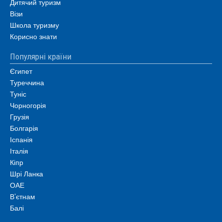
Дитячий туризм
Візи
Школа туризму
Корисно знати
Популярні країни
Єгипет
Туреччина
Туніс
Чорногорія
Грузія
Болгарія
Іспанія
Італія
Кіпр
Шрі Ланка
ОАЕ
В’єтнам
Балі