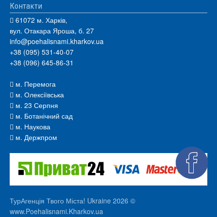
Контакти
61072 м. Харків,
вул. Отакара Яроша, б. 27
info@poehalisnami.kharkov.ua
+38 (095) 531-40-07
+38 (096) 645-86-31
м. Перемога
м. Олексіївська
м. 23 Серпня
м. Ботанічний сад
м. Наукова
м. Держпром
ТурАгенція Твого Міста! Ukraine 2026 ©
www.Poehalisnami.Kharkov.ua