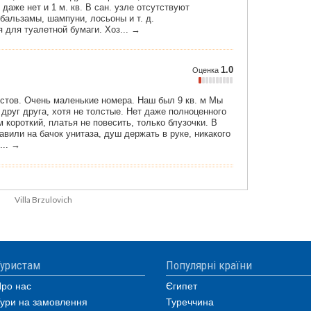
Villa Brzulovich
уристам
Популярні країни
ро нас
Єгипет
ури на замовлення
Туреччина