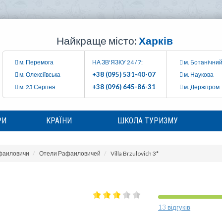
Найкраще місто:
Харків
м. Перемога
НА ЗВ'ЯЗКУ 24 / 7:
м. Ботанічний
+38 (095) 531-40-07
м. Олексіївська
м. Наукова
+38 (096) 645-86-31
м. 23 Серпня
м. Держпром
РИ
КРАЇНИ
ШКОЛА ТУРИЗМУ
фаиловичи
Отели Рафаиловичей
Villa Brzulovich 3*
13 відгуків