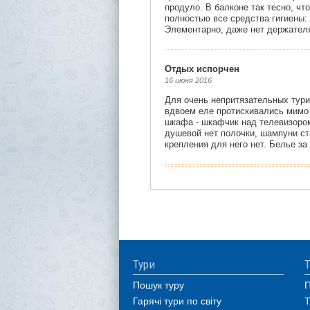
Тури
Т
Пошук туру
П
Гарячі тури по світу
Т