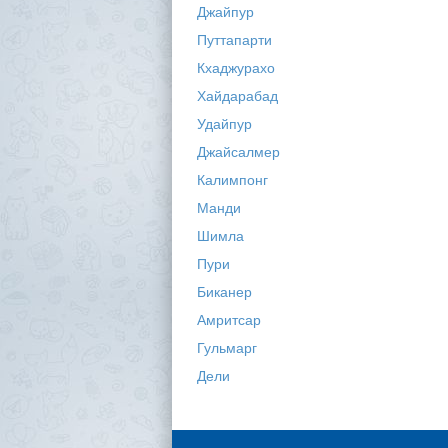
Джайпур
Путтапарти
Кхаджурахо
Хайдарабад
Удайпур
Джайсалмер
Калимпонг
Манди
Шимла
Пури
Биканер
Амритсар
Гульмарг
Дели