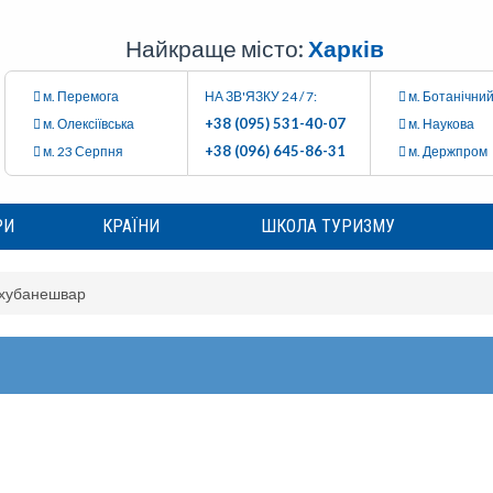
Найкраще місто:
Харків
м. Перемога
НА ЗВ'ЯЗКУ 24 / 7:
м. Ботанічний
+38 (095) 531-40-07
м. Олексіївська
м. Наукова
+38 (096) 645-86-31
м. 23 Серпня
м. Держпром
РИ
КРАЇНИ
ШКОЛА ТУРИЗМУ
хубанешвар