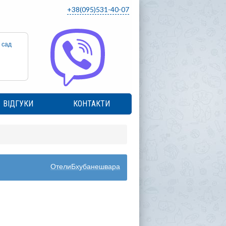
+38(095)531-40-07
 сад
ВІДГУКИ
КОНТАКТИ
ОтелиБхубанешвара