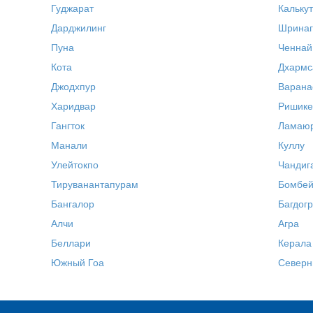
Гуджарат
Калькут
Дарджилинг
Шринаг
Пуна
Ченнай
Кота
Дхармс
Джодхпур
Варана
Харидвар
Ришик
Гангток
Ламаю
Манали
Куллу
Улейтокпо
Чандиг
Тируванантапурам
Бомбей
Бангалор
Багдог
Алчи
Агра
Беллари
Керала
Южный Гоа
Северн