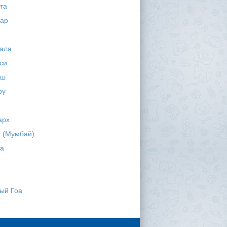
та
ар
ала
си
еш
ру
арх
 (Мумбай)
ра
ый Гоа