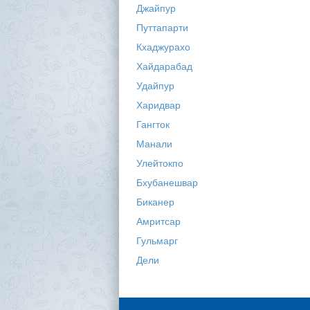
Джайпур
Путтапарти
Кхаджурахо
Хайдарабад
Удайпур
Харидвар
Гангток
Манали
Улейтокпо
Бхубанешвар
Биканер
Амритсар
Гульмарг
Дели