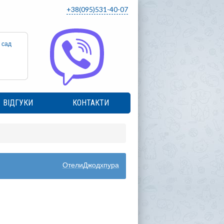
+38(095)531-40-07
 сад
ВІДГУКИ
КОНТАКТИ
ОтелиДжодхпура