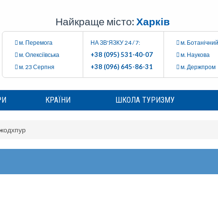
Найкраще місто:
Харків
м. Перемога
НА ЗВ'ЯЗКУ 24 / 7:
м. Ботанічний
+38 (095) 531-40-07
м. Олексіївська
м. Наукова
+38 (096) 645-86-31
м. 23 Серпня
м. Держпром
РИ
КРАЇНИ
ШКОЛА ТУРИЗМУ
жодхпур