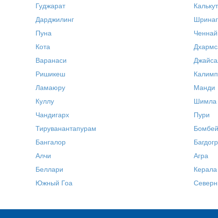
Гуджарат
Калькут
Дарджилинг
Шринаг
Пуна
Ченнай
Кота
Дхармс
Варанаси
Джайса
Ришикеш
Калимп
Ламаюру
Манди
Куллу
Шимла
Чандигарх
Пури
Тируванантапурам
Бомбей
Бангалор
Багдог
Алчи
Агра
Беллари
Керала
Южный Гоа
Северн