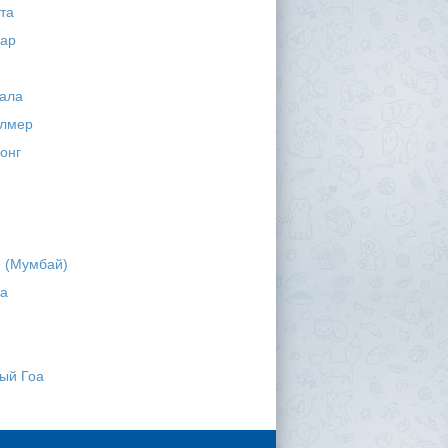
та
ар
ала
лмер
онг
 (Мумбай)
ра
ый Гоа