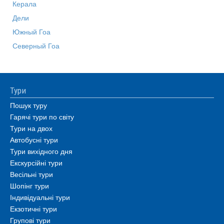
Керала
Дели
Южный Гоа
Северный Гоа
Тури
Пошук туру
Гарячі тури по світу
Тури на двох
Автобусні тури
Тури вихідного дня
Екскурсійні тури
Весільні тури
Шопінг тури
Індивідуальні тури
Екзотичні тури
Групові тури