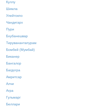
Куллу
Шимла
Улейтокпо
Чандигарх
Пури
Бхубанешвар
Тируванантапурам
Бомбей (Мумбай)
Биканер
Бангалор
Багдогра
Амритсар
Алчи
Агра
Гульмарг
Беллари