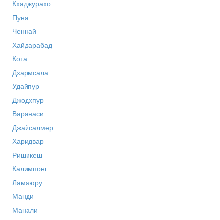
Кхаджурахо
Пуна
Ченнай
Хайдарабад
Кота
Дхармсала
Удайпур
Джодхпур
Варанаси
Джайсалмер
Харидвар
Ришикеш
Калимпонг
Ламаюру
Манди
Манали