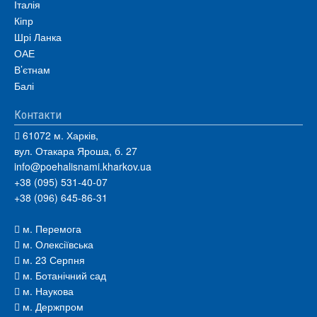
Італія
Кіпр
Шрі Ланка
ОАЕ
В’єтнам
Балі
Контакти
61072 м. Харків,
вул. Отакара Яроша, б. 27
info@poehalisnami.kharkov.ua
+38 (095) 531-40-07
+38 (096) 645-86-31
м. Перемога
м. Олексіївська
м. 23 Серпня
м. Ботанічний сад
м. Наукова
м. Держпром