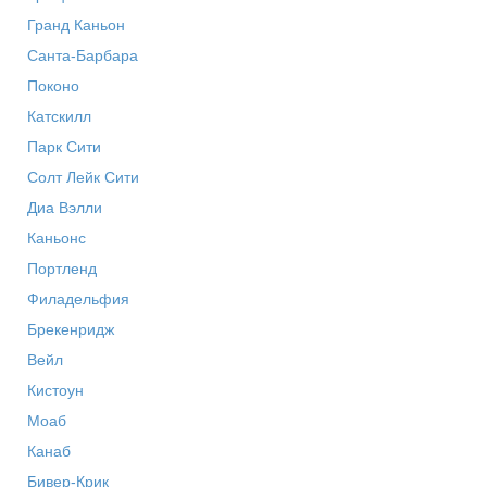
Гранд Каньон
Санта-Барбара
Поконо
Катскилл
Парк Сити
Солт Лейк Сити
Диа Вэлли
Каньонс
Портленд
Филадельфия
Брекенридж
Вейл
Кистоун
Моаб
Канаб
Бивер-Крик