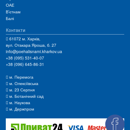
ОАЕ
В’єтнам
Балі
Контакти
61072 м. Харків,
вул. Отакара Яроша, б. 27
info@poehalisnami.kharkov.ua
+38 (095) 531-40-07
+38 (096) 645-86-31
м. Перемога
м. Олексіївська
м. 23 Серпня
м. Ботанічний сад
м. Наукова
м. Держпром