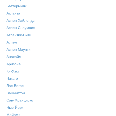
Баттермилк
Атланта
Аспен Хайлендс
Аспен Сноумасс
Атлантик-Сити
Аспен
Аспен Маунтин
Анахайм
Аризона
Ки-Уэст
Чикаго
Лас-Вегас
Вашингтон
Сан-Франциско
Нью-Йорк
Майами